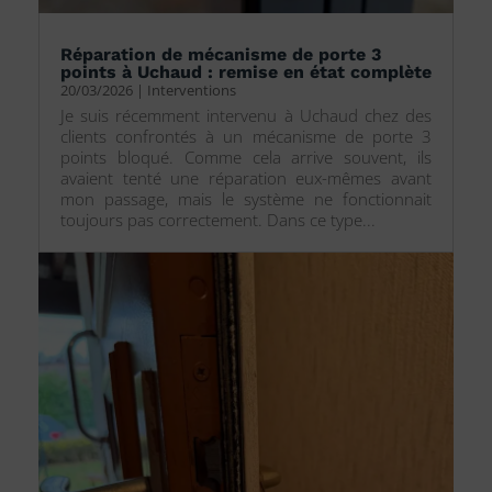
Réparation de mécanisme de porte 3
points à Uchaud : remise en état complète
20/03/2026
|
Interventions
Je suis récemment intervenu à Uchaud chez des
clients confrontés à un mécanisme de porte 3
points bloqué. Comme cela arrive souvent, ils
avaient tenté une réparation eux-mêmes avant
mon passage, mais le système ne fonctionnait
toujours pas correctement. Dans ce type...